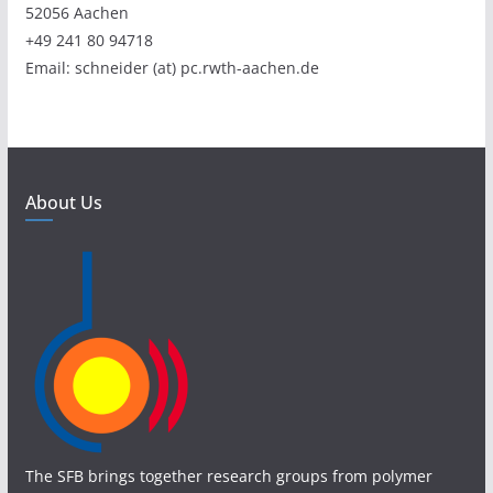
52056 Aachen
+49 241 80 94718
Email: schneider (at) pc.rwth-aachen.de
About Us
The SFB brings together research groups from polymer